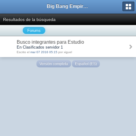
Big Bang Empire - Forum
Resultados de la búsqueda
Forums
Busco integrantes para Estudio
En Clasificados servidor 1
Escrito el
mar 07 2016 05:15
por xiguel
Versión completa
Español (ES)